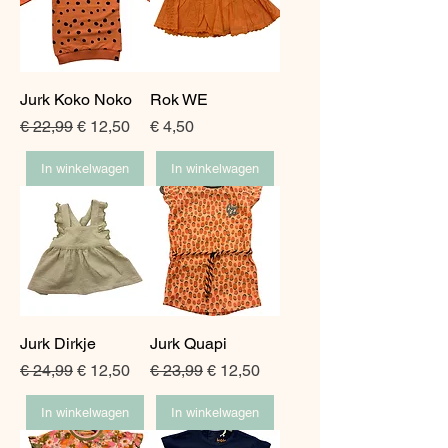
Jurk Koko Noko
Rok WE
Normale prijs
Verkoopprijs
Prijs
€ 22,99
€ 12,50
€ 4,50
In winkelwagen
In winkelwagen
Jurk Dirkje
Jurk Quapi
Normale prijs
Verkoopprijs
Normale prijs
Verkoopprijs
€ 24,99
€ 12,50
€ 23,99
€ 12,50
In winkelwagen
In winkelwagen