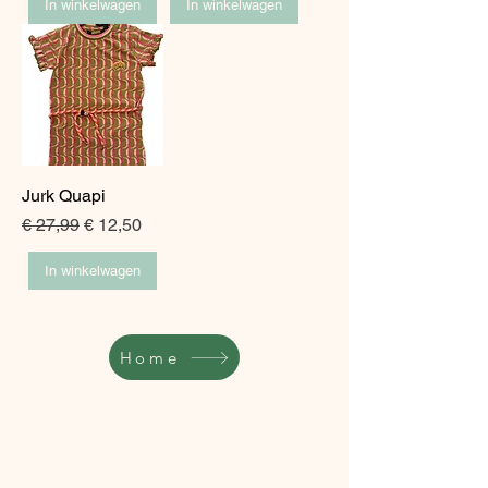
In winkelwagen
In winkelwagen
Jurk Quapi
Normale prijs
Verkoopprijs
€ 27,99
€ 12,50
In winkelwagen
Home