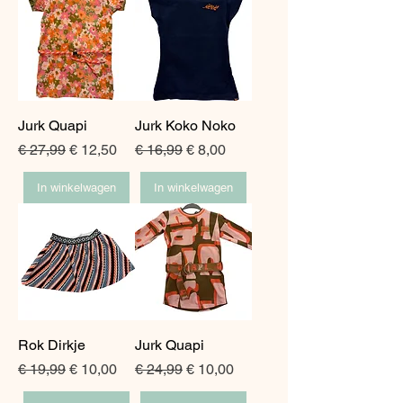
Jurk Quapi
Jurk Koko Noko
Normale prijs
Verkoopprijs
Normale prijs
Verkoopprijs
€ 27,99
€ 12,50
€ 16,99
€ 8,00
In winkelwagen
In winkelwagen
Rok Dirkje
Jurk Quapi
Normale prijs
Verkoopprijs
Normale prijs
Verkoopprijs
€ 19,99
€ 10,00
€ 24,99
€ 10,00