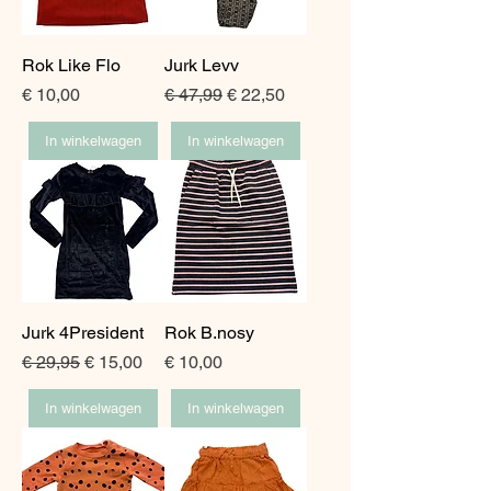
Rok Like Flo
Jurk Levv
Prijs
Normale prijs
Verkoopprijs
€ 10,00
€ 47,99
€ 22,50
In winkelwagen
In winkelwagen
Jurk 4President
Rok B.nosy
Normale prijs
Verkoopprijs
Prijs
€ 29,95
€ 15,00
€ 10,00
In winkelwagen
In winkelwagen