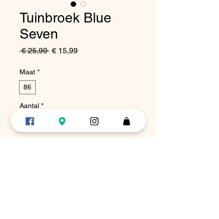
Tuinbroek Blue
Seven
Normale
Verkoopprijs
 € 25,99 
€ 15,99
prijs
Maat
*
86
Aantal
*
In winkelwagen
Nu kopen
Dit is zo’n mooie en fijne tuinbroek!
De binnenkant is van zacht fleece dus