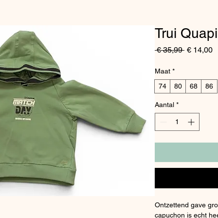
Trui Quapi
Normale
V
 € 35,99 
€ 14,00
prijs
Maat
*
74
80
68
86
Aantal
*
Ontzettend gave gro
capuchon is echt hee