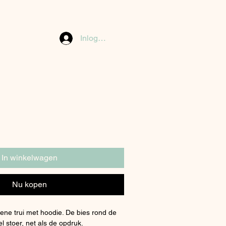
Inloggen
erkoopprijs
In winkelwagen
Nu kopen
ene trui met hoodie. De bies rond de
l stoer, net als de opdruk.