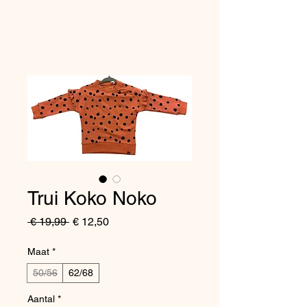
Trui Koko Noko
Normale
Verkoopprijs
 € 19,99 
€ 12,50
prijs
Maat
*
50/56
62/68
Aantal
*