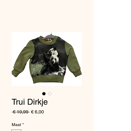
Trui Dirkje
Normale
Verkoopprijs
 € 19,99 
€ 6,00
prijs
Maat
*