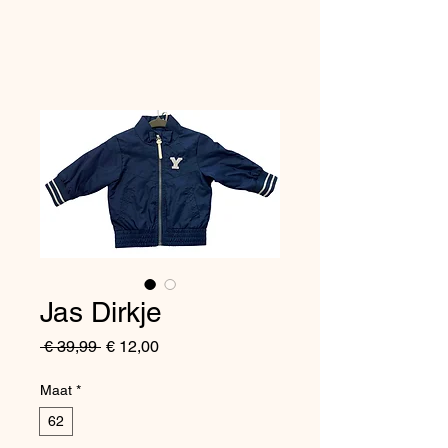
Jas Dirkje
Normale
Verkoopprijs
 € 39,99 
€ 12,00
prijs
Maat
*
62