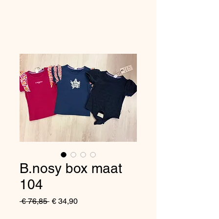
B.nosy box maat
104
Normale
Verkoopprijs
 € 76,85 
€ 34,90
prijs